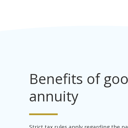
Benefits of goo
annuity
Strict tax rules apply regarding the pa