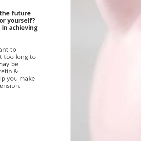
the future 
r yourself? 
in achieving 
nt to 
 too long to 
may be 
efin & 
elp you make 
ension.