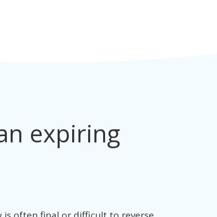
n expiring 
often final or difficult to reverse. 