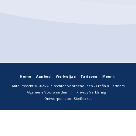
Home
Aanbod
Werkwijze
Tarieven
Meer
Auteursrecht © 2026 Alle rechten voorbehouden -
Crefin & Partners
Algemene Voorwaarden
|
Privacy Verklaring
Ontworpen door
SiteRocket